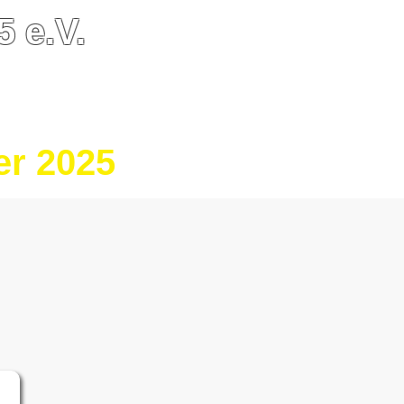
 e.V.
undesliga
Vereinsmeisterschaft
pid-Cup
Herbst-Cup
er 2025