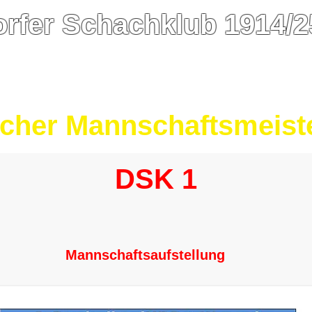
rfer Schachklub 1914/25
ugend
Mannschaften
Turniere
Termine
Chronik
B
DSK-Open
Blitz-GP
Sommer-Ra
scher Mannschaftsmeist
DSK 1
Mannschaftsaufstellung