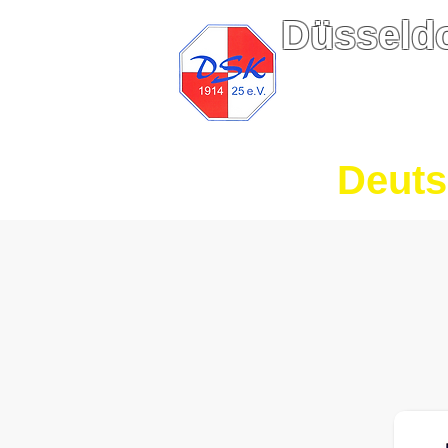
Düsseldo
Home
Verein
J
Vereinspokal
​Deut