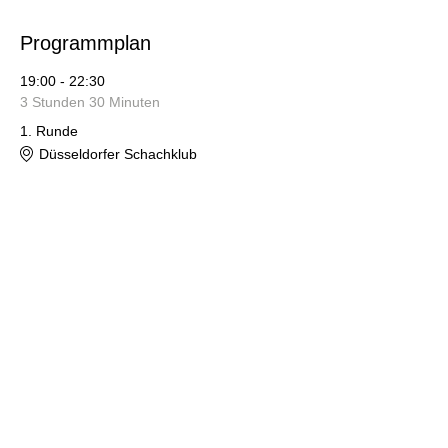
Programmplan
19:00 - 22:30
3 Stunden 30 Minuten
1. Runde
Düsseldorfer Schachklub
19:00 - 22:30
3 Stunden 30 Minuten
2. Runde
Düsseldorfer Schachklub
Alle ansehen
4 weitere Elemente verfügbar