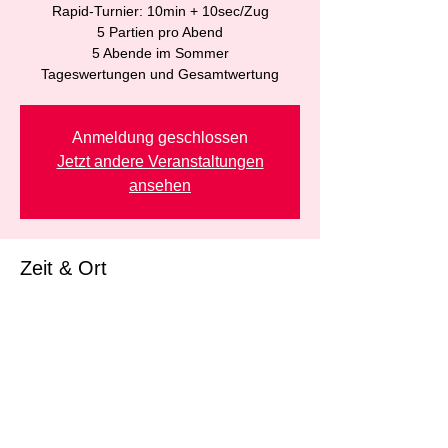
Rapid-Turnier: 10min + 10sec/Zug
5 Partien pro Abend
5 Abende im Sommer
Tageswertungen und Gesamtwertung
Anmeldung geschlossen
Jetzt andere Veranstaltungen
ansehen
Zeit & Ort
28. Aug. 2026, 19:00 – 23:00
Düsseldorfer Schachklub DSK 1914/25 e.V.,
Bismarckstraße 90, 40210 Düsseldorf-
Stadtbezirk 1, Deutschland