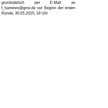
grundsätzlich per E-Mail an
f_hammes@gmx.de
vor Beginn der ersten
Runde,
30.05.2025
, 19 Uhr
Ablauf:
Runde 1 spielen möglichst alle Teilnehmer.
Zur Erreichung eines Teilnehmerfeldes mit
Zweierpotenz in Runde 2 (32, 16 oder 8
Teilnehmer) erhalten die Spieler mit dem
höchsten Rating (absteigend von ihrer
DWZ, die als TWZ, Verwendung findet), in
Runde 2 ein Freilos/Bye/Rast von
SwissChess. Nach jeder Runde wird die
Gegner- und Farbverteilung für die nächste
Runde per Swiss Chess gelost. Dabei ist
das erste Viertel des Teilnehmerfeldes ist
in SwissChess „gesetzt“, so dass diese
Spieler in den ersten Runden nicht
gegeneinander gelost werden können.