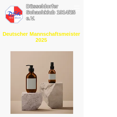
Düsseldorfer
Schachklub 1914/25
e.V.
​Deutscher Mannschaftsmeister
2025