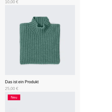
Preis
10,00 €
Das ist ein Produkt
Preis
25,00 €
Neu